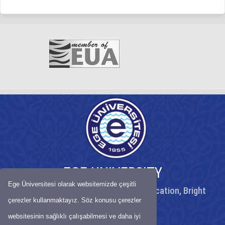
EGE UNIVERSITY
Ege Üniversitesi olarak websitemizde çeşitli
Peaceful University, High Quality Education, Bright
Future
çerezler kullanmaktayız. Söz konusu çerezler
websitesinin sağlıklı çalışabilmesi ve daha iyi