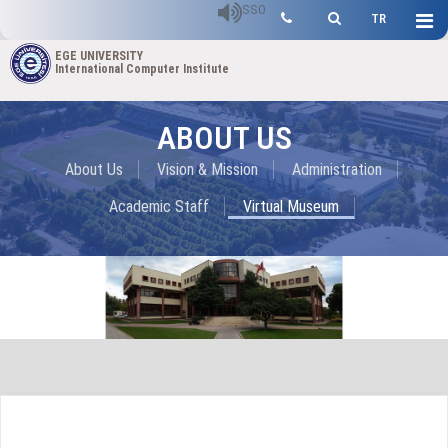
SSO
TR
EGE UNIVERSITY
International Computer Institute
ABOUT US
About Us
Vision & Mission
Administration
Academic Staff
Virtual Museum